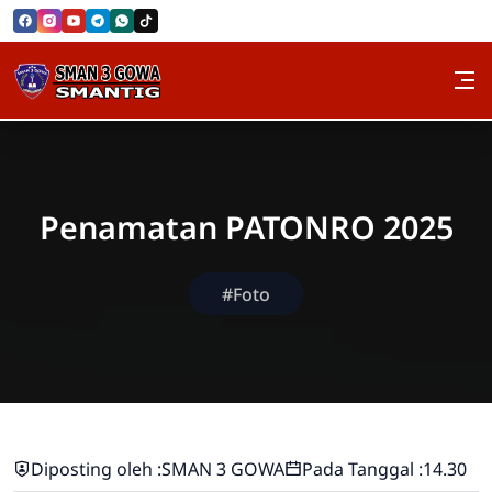
Skip to Content
SMAN 3 GOWA
Penamatan PATONRO 2025
#Foto
Diposting oleh :
SMAN 3 GOWA
Pada Tanggal :
14.30